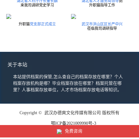
湖北省人社厅厅长董长麒
湖北省人才服务局领导
到
来我司调研党史学习
升职猫指导工作
升职猫
党支部正式成立
武汉市洪山区区长严中兴
莅临我司调研指导
关于本站
本站提供档案的保管,怎么查自己的档案存放在哪里？个人
档案存放机构是哪？毕业档案存放在哪里？档案托管在哪
里？人事档案存放单位，人才市场档案存放电话等知识。
Copyright © 武汉办德爽文化传媒有限公司 版权所有
鄂ICP备2021009990号-3
免费咨询