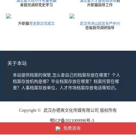
湖北省人社厅厅长董长麒
湖北省人才服务局领导
到
来我司调研党史学习
升职猫指导工作
升职猫
党支部正式成立
武汉市洪山区区长严中兴
莅临我司调研指导
关于本站
本站提供档案的保管,怎么查自己的档案存放在哪里？个人
档案存放机构是哪？毕业档案存放在哪里？档案托管在哪
里？人事档案存放单位，人才市场档案存放电话等知识。
Copyright © 武汉办德爽文化传媒有限公司 版权所有
鄂ICP备2021009990号-3
免费咨询