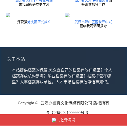
湖北省人社厅厅长董长麒
湖北省人才服务局领导
到
来我司调研党史学习
升职猫指导工作
升职猫
党支部正式成立
武汉市洪山区区长严中兴
莅临我司调研指导
关于本站
本站提供档案的保管,怎么查自己的档案存放在哪里？个人
档案存放机构是哪？毕业档案存放在哪里？档案托管在哪
里？人事档案存放单位，人才市场档案存放电话等知识。
Copyright © 武汉办德爽文化传媒有限公司 版权所有
鄂ICP备2021009990号-3
免费咨询