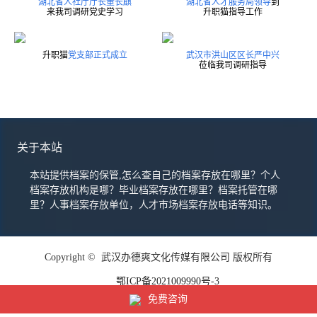
湖北省人社厅厅长董长麒
湖北省人才服务局领导
到
来我司调研党史学习
升职猫指导工作
升职猫
党支部正式成立
武汉市洪山区区长严中兴
莅临我司调研指导
关于本站
本站提供档案的保管,怎么查自己的档案存放在哪里？个人
档案存放机构是哪？毕业档案存放在哪里？档案托管在哪
里？人事档案存放单位，人才市场档案存放电话等知识。
Copyright © 武汉办德爽文化传媒有限公司 版权所有
鄂ICP备2021009990号-3
免费咨询