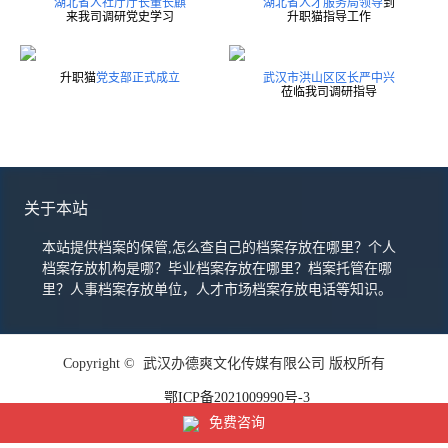
湖北省人社厅厅长董长麒
湖北省人才服务局领导
到
来我司调研党史学习
升职猫指导工作
升职猫
党支部正式成立
武汉市洪山区区长严中兴
莅临我司调研指导
关于本站
本站提供档案的保管,怎么查自己的档案存放在哪里？个人
档案存放机构是哪？毕业档案存放在哪里？档案托管在哪
里？人事档案存放单位，人才市场档案存放电话等知识。
Copyright © 武汉办德爽文化传媒有限公司 版权所有
鄂ICP备2021009990号-3
免费咨询