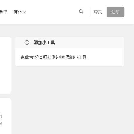
手里
其他
登录
注册
添加小工具
，
点此为“分类归档侧边栏”添加小工具
，
也
里