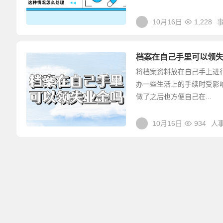
10月16日
1,228
档案在自己手里可以领
将档案资料放在自己手上进
办一些生活上的手续时受影
做了之后也方便自己在...
10月16日
934
人