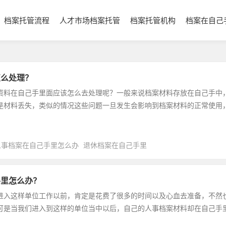
档案托管流程
人才市场档案托管
档案托管机构
档案在自己
怎么处理？
资料在自己手里面应该怎么去处理呢？一般来说档案材料存放在自己手中
是材料丢失，类似的情况这些问题一旦发生会影响到档案材料的正常使用
人事档案在自己手里怎么办
退休档案在自己手里
手里怎么办？
进入这样单位工作以前，肯定是花费了很多的时间以及心血去准备，不然
可是当我们进入到这样的单位当中以后，自己的人事档案材料却在自己手