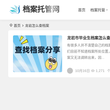
档案托管网
首页
档案托管
首页
龙岩怎么查档案
龙岩市毕业生档案怎么
有很多人并不清楚自己的档
们目前不知道档案所处位置
案又无法调转出来，因...
10月16日
1,271