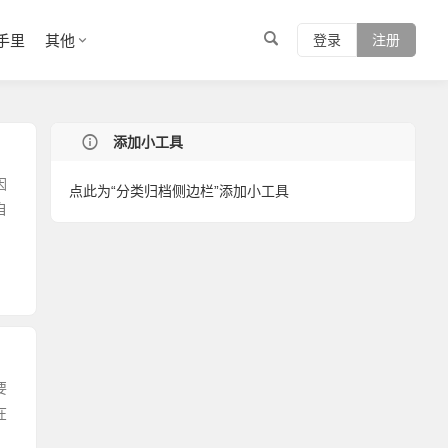
手里
其他
登录
注册
添加小工具
因
点此为“分类归档侧边栏”添加小工具
自
要
在