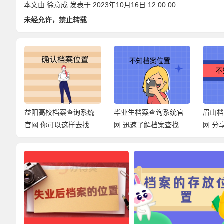
本文由
徐意成
发表于 2023年10月16日 12:00:00
未经允许，禁止转载
统
毕业生档案查询系统官
眉山档案网上查询官
临沧
找档
网 迅速了解档案查找经
网 分享查询档案的方
口 
过！
式！