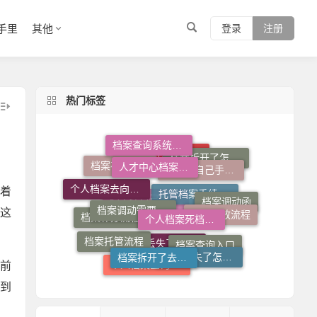
手里
其他
登录
注册
热门标签
人才中心档案接收流程
档案在自己手里怎么放到人才市场
档案查询系统官网
档案调动需要什么手续
个人档案死档激活
档案拆开了怎么补救
个人档案去向查询
档案存放流程
着
档案存放机构
个人档案不知道在哪儿怎么查
这
档案调动函
档案拆开了去哪里封
档案托管流程
档案丢失了怎么办
档案补办流程
托管档案手续如何办理
档案在自己手里怎么办
档案查询入口
个人档案查询系统
前
档案丢失了怎么补
到