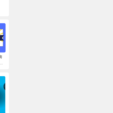
系
肥城高校档案查询系统
泗阳县档案网上查询系
政审需
的
官网 可以去这些地方找
统官网 具体的查询过程
到档案
档案！
来啦！
么需要