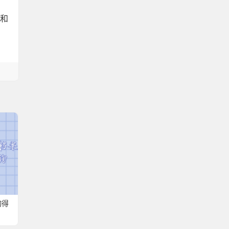
案和
询得