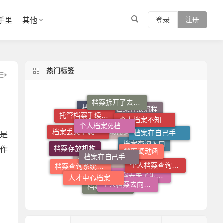
手里
其他
登录
注册
热门标签
档案拆开了去哪里封
个人档案死档激活
个人档案不知道在哪儿怎么查
托管档案手续如何办理
档案存放流程
档案补办流程
档案调动函
档案在自己手里怎么放到人才市场
是
档案在自己手里怎么办
档案存放机构
档案丢失了怎么办
作
个人档案查询系统
档案调动需要什么手续
人才中心档案接收流程
档案查询入口
个人档案去向查询
档案查询系统官网
档案拆开了怎么补救
档案丢失了怎么补
档案托管流程