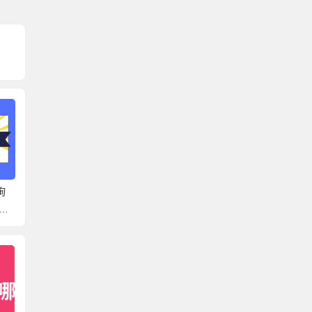
询
芜湖市档案地址查询系
肥城高校档案查询系统
泗阳县
统官网 带你了解正确的
官网 可以去这些地方找
统官网
查档方法！
档案！
来啦