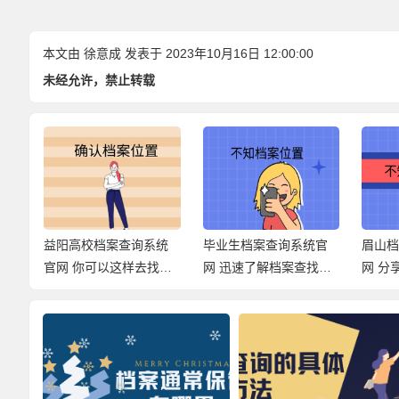
本文由
徐意成
发表于 2023年10月16日 12:00:00
未经允许，禁止转载
系
益阳高校档案查询系统
毕业生档案查询系统官
眉山
找的
官网 你可以这样去找档
网 迅速了解档案查找经
网 分
案！
过！
式！