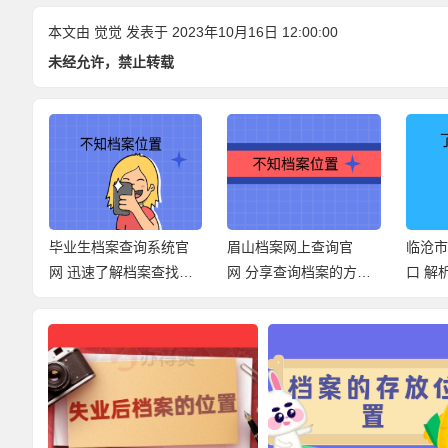
本文由
觉觉
发表于 2023年10月16日 12:00:00
未经允许，禁止转载
统
毕业生档案查询系统官
眉山档案网上查询官
临沧
找档
网 迅速了解档案查找经
网 分享查询档案的方
口 
过！
式！