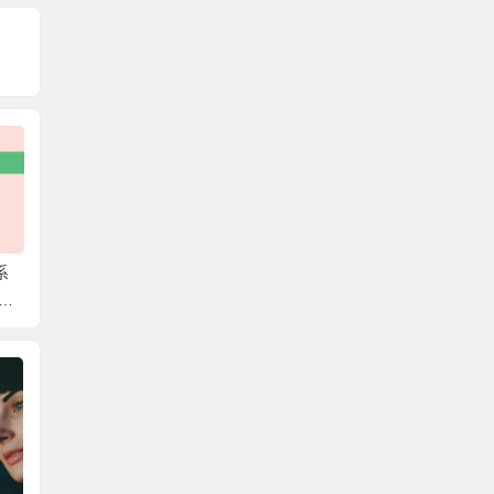
系
肥城高校档案查询系统
泗阳县档案网上查询系
政审需
的
官网 可以去这些地方找
统官网 具体的查询过程
到档案
档案！
来啦！
么需要