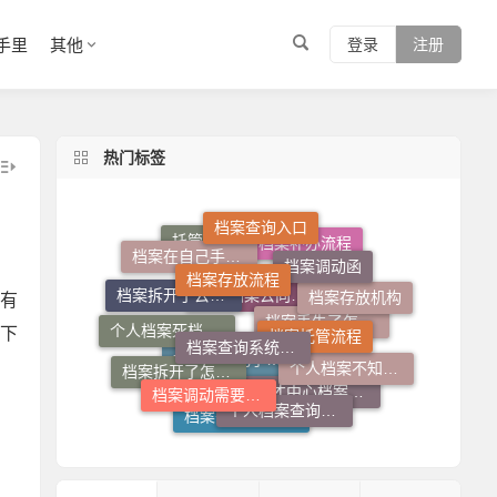
手里
其他
登录
注册
热门标签
档案查询入口
档案存放流程
档案调动函
档案在自己手里怎么放到人才市场
档案补办流程
托管档案手续如何办理
档案托管流程
档案查询系统官网
有
档案存放机构
个人档案死档激活
档案拆开了去哪里封
下
个人档案去向查询
个人档案不知道在哪儿怎么查
档案调动需要什么手续
档案丢失了怎么补
个人档案查询系统
档案拆开了怎么补救
档案在自己手里怎么办
人才中心档案接收流程
档案丢失了怎么办