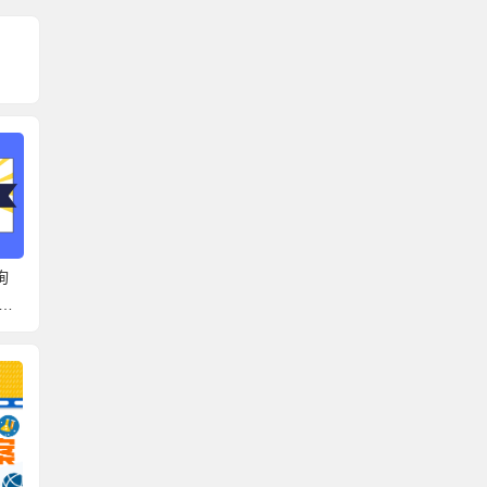
询系
肥城高校档案查询系统
泗阳县档案网上查询系
政审
确的
官网 可以去这些地方找
统官网 具体的查询过程
到档
档案！
来啦！
么需