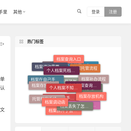
手里
其他
登录
注册
热门标签
个人档案死档激活
档案查询入口
档案托管流程
个人档案不知道在哪儿怎么查
个人档案查询系统
档案调动需要什么手续
档案存放流程
单
个人档案去向查询
档案查询系统官网
档案补办流程
档案调动函
档案存放机构
认
档案丢失了怎么办
档案在自己手里怎么放到人才市场
托管档案手续如何办理
档案拆开了怎么补救
档案丢失了怎么补
档案拆开了去哪里封
人才中心档案接收流程
文
档案在自己手里怎么办