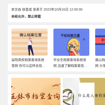
本文由
徐意成
发表于 2023年10月16日 12:00:00
未经允许，禁止转载
系统
毕业生档案查询系统官
眉山档案网上查询官
临沧
找档
网 迅速了解档案查找经
网 分享查询档案的方
口 
过！
式！