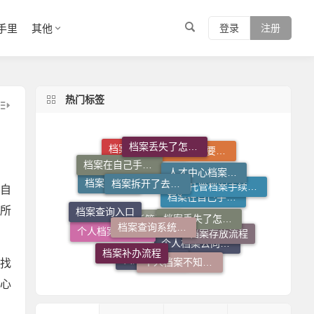
手里
其他
登录
注册
热门标签
档案丢失了怎么办
档案拆开了去哪里封
人才中心档案接收流程
档案在自己手里怎么办
档案丢失了怎么补
档案查询系统官网
档案调动需要什么手续
档案拆开了怎么补救
自
档案查询入口
托管档案手续如何办理
档案调动函
所
档案存放流程
档案补办流程
个人档案死档激活
个人档案不知道在哪儿怎么查
档案在自己手里怎么放到人才市场
个人档案查询系统
个人档案去向查询
档案托管流程
档案存放机构
找
心