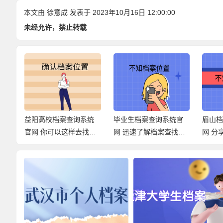
本文由
徐意成
发表于 2023年10月16日 12:00:00
未经允许，禁止转载
系
益阳高校档案查询系统
毕业生档案查询系统官
眉山
找的
官网 你可以这样去找档
网 迅速了解档案查找经
网 分
案！
过！
式！