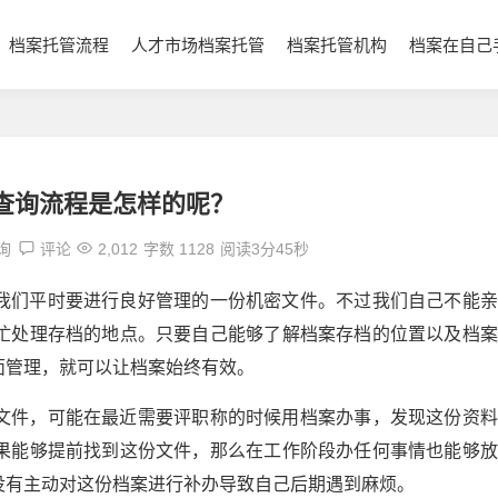
档案托管流程
人才市场档案托管
档案托管机构
档案在自己
查询流程是怎样的呢？
询
评论
2,012
字数 1128
阅读3分45秒
我们平时要进行良好管理的一份机密文件。不过我们自己不能亲
忙处理存档的地点。只要自己能够了解档案存档的位置以及档案
面管理，就可以让档案始终有效。
文件，可能在最近需要评职称的时候用档案办事，发现这份资料
果能够提前找到这份文件，那么在工作阶段办任何事情也能够放
没有主动对这份档案进行补办导致自己后期遇到麻烦。