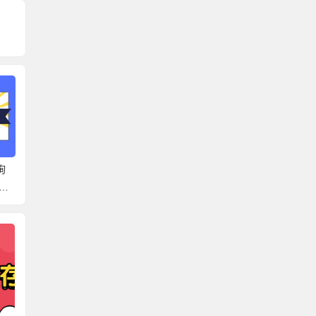
询
芜湖市档案地址查询系
肥城高校档案查询系统
泗阳县
统官网 带你了解正确的
官网 可以去这些地方找
统官网
查档方法！
档案！
来啦