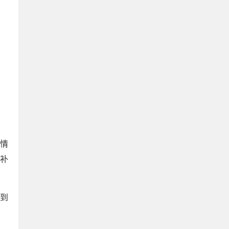
情
补
放到