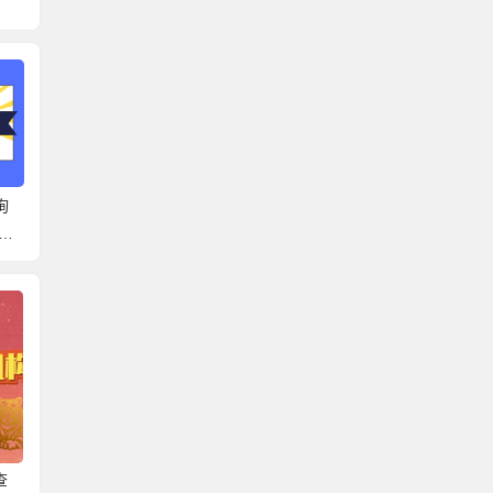
询
芜湖市档案地址查询系
肥城高校档案查询系统
泗阳县
统官网 带你了解正确的
官网 可以去这些地方找
统官网
查档方法！
档案！
来啦
查