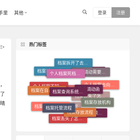
手里
其他
登录
注册
热门标签
档案拆开了去哪里封
个人档案死档激活
档案调动需要什么手续
档案拆开了怎么补救
档案查询系统官网
档案调动函
人才中心档案接收流程
个人档案查询系统
，
档案在自己手里怎么办
个人档案去向查询
个人档案不知道在哪儿怎么查
了
档案存放机构
档案托管流程
档案存放流程
晴
档案查询入口
档案丢失了怎么办
档案在自己手里怎么放到人才市场
托管档案手续如何办理
档案补办流程
档案丢失了怎么补