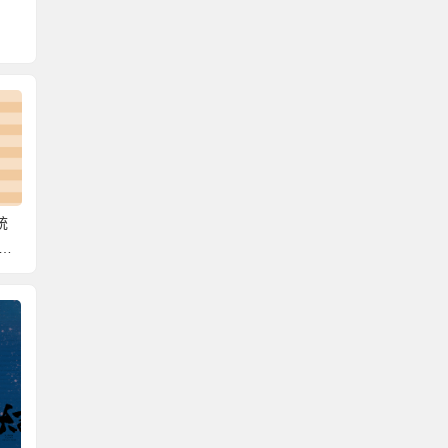
统
毕业生档案查询系统官
眉山档案网上查询官
档
网 迅速了解档案查找经
网 分享查询档案的方
过！
式！