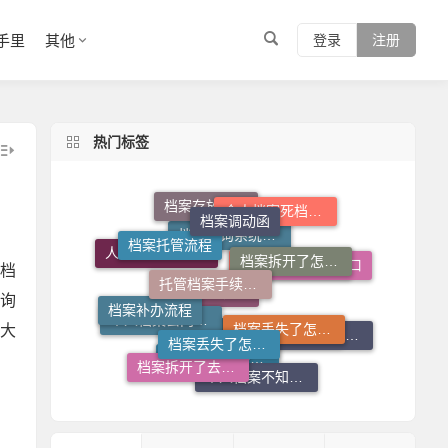
手里
其他
登录
注册
热门标签
档案调动函
档案存放流程
个人档案死档激活
档案托管流程
档案拆开了怎么补救
托管档案手续如何办理
档案查询入口
档
人才中心档案接收流程
档案查询系统官网
档案补办流程
档案丢失了怎么办
档案在自己手里怎么办
询
档案丢失了怎么补
个人档案查询系统
大
档案存放机构
个人档案去向查询
档案拆开了去哪里封
档案调动需要什么手续
个人档案不知道在哪儿怎么查
档案在自己手里怎么放到人才市场