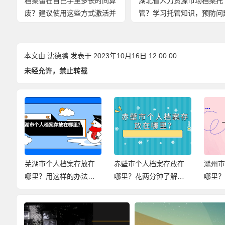
档案留在自己手里多长时间算
湖北省人力资源市场档案托
废？建议使用这些方式激活并
管？学习托管知识，预防问
存放！
发生！
本文由
沈德鹏
发表于 2023年10月16日 12:00:00
未经允许，禁止转载
在
芜湖市个人档案存放在
赤壁市个人档案存放在
滁州
小
哪里？用这样的办法，
哪里？花两分钟了解档
哪里
尽快解决档案问题！
案存放信息！
档案