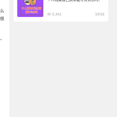
那么
5,341
10/16
很
查，
。