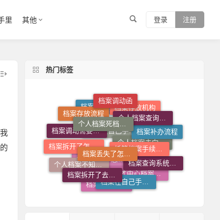
手里
其他
登录
注册
热门标签
档案调动函
个人档案死档激活
个人档案查询系统
档案存放流程
托管档案手续如何办理
档案丢失了怎么补
档案存放机构
档案查询入口
我
档案拆开了怎么补救
档案补办流程
档案调动需要什么手续
的
档案查询系统官网
档案拆开了去哪里封
档案在自己手里怎么办
档案在自己手里怎么放到人才市场
个人档案去向查询
个人档案不知道在哪儿怎么查
人才中心档案接收流程
档案丢失了怎么办
档案托管流程