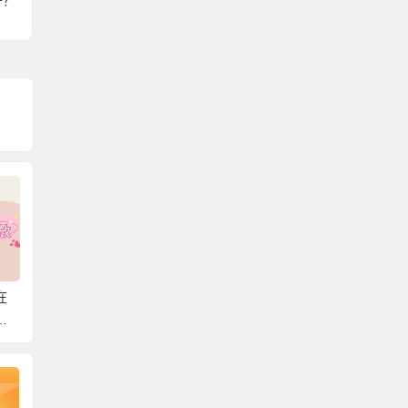
开？
在
北京可以存放外地户口
韶关市个人档案存放在
毕业生
档
的档案吗？一篇文章教
哪里？详细关于档案存
哪里？
案
你存放个人档案！
放的知识！