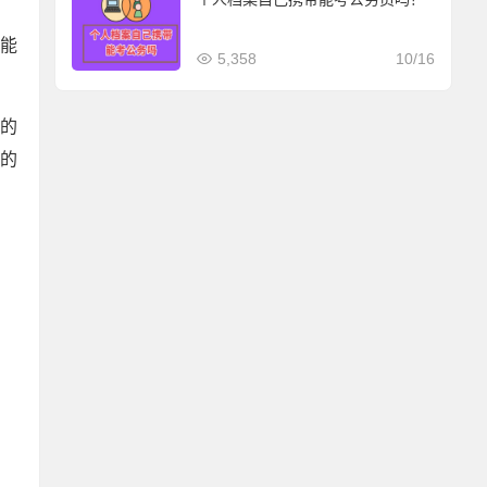
才能
5,358
10/16
效的
的