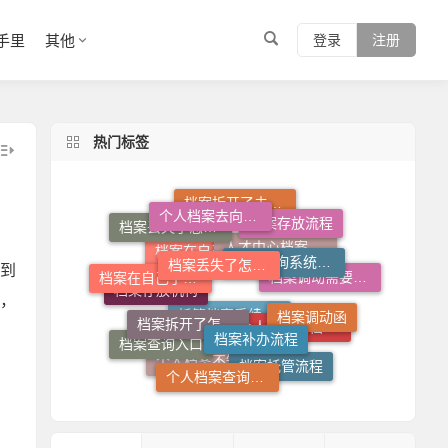
手里
其他
登录
注册
热门标签
个人档案去向查询
档案丢失了怎么补
档案查询系统官网
档案存放流程
档案拆开了去哪里封
档案丢失了怎么办
档案在自己手里怎么放到人才市场
到
档案拆开了怎么补救
档案补办流程
档案调动函
档案调动需要什么手续
，
人才中心档案接收流程
档案在自己手里怎么办
档案存放机构
档案查询入口
个人档案查询系统
档案托管流程
个人档案死档激活
托管档案手续如何办理
个人档案不知道在哪儿怎么查