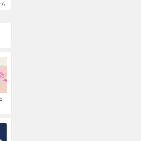
放方
在
北京可以存放外地户口
韶关市个人档案存放在
毕业生
档
的档案吗？一篇文章教
哪里？详细关于档案存
哪里？
案
你存放个人档案！
放的知识！