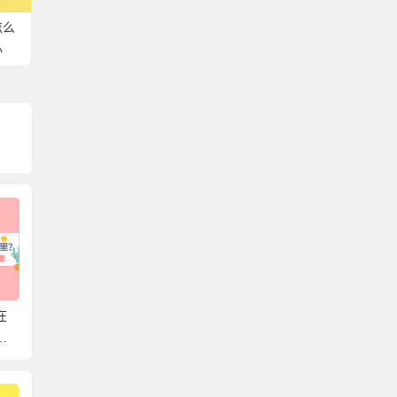
怎么
办
在
北京可以存放外地户口
韶关市个人档案存放在
毕业生
档
的档案吗？一篇文章教
哪里？详细关于档案存
哪里？
案
你存放个人档案！
放的知识！