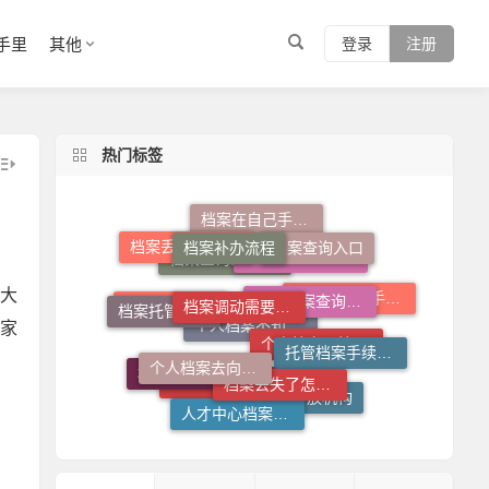
手里
其他
登录
注册
热门标签
档案补办流程
档案在自己手里怎么办
档案查询入口
档案调动需要什么手续
档案丢失了怎么补
个人档案查询系统
档案托管流程
大
档案拆开了去哪里封
档案查询系统官网
档案在自己手里怎么放到人才市场
个人档案去向查询
家
托管档案手续如何办理
档案存放流程
档案丢失了怎么办
档案调动函
个人档案不知道在哪儿怎么查
个人档案死档激活
档案存放机构
人才中心档案接收流程
档案拆开了怎么补救