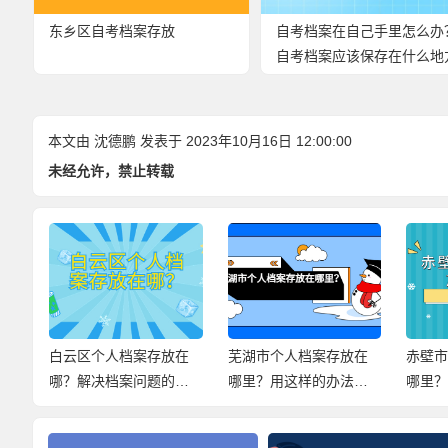
东乡区自考档案存放
自考档案在自己手里怎么办
自考档案应该保存在什么地
呢？
本文由
沈德鹏
发表于 2023年10月16日 12:00:00
未经允许，禁止转载
在
芜湖市个人档案存放在
赤壁市个人档案存放在
滁州
小
哪里？用这样的办法，
哪里？花两分钟了解档
哪里
尽快解决档案问题！
案存放信息！
档案