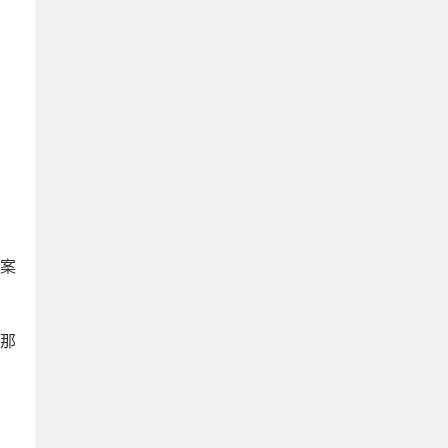
档案
，那