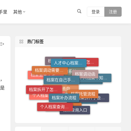
手里
其他
登录
注册
热门标签
人才中心档案接收流程
档案调动需要什么手续
档案调动函
档案在自己手里怎么办
档案丢失了怎么办
档案存放流程
，
个人档案不知道在哪儿怎么查
档案托管流程
档案丢失了怎么补
档案补办流程
档案拆开了怎么补救
档案查询系统官网
是
托管档案手续如何办理
档案拆开了去哪里封
个人档案查询系统
个人档案死档激活
个人档案去向查询
档案查询入口
档案存放机构
档案在自己手里怎么放到人才市场