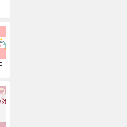
在
湖南省个人档案存放在
北京可以存放外地户口
韶关市
存
哪里？带你轻松了解档
的档案吗？一篇文章教
哪里？
案存放在哪，解决档案
你存放个人档案！
放的知
难题！