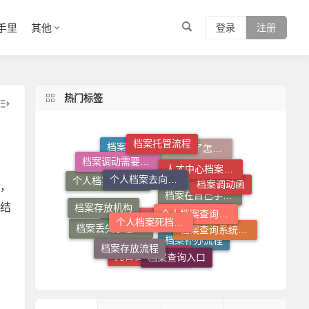
手里
其他
登录
注册
热门标签
档案托管流程
个人档案去向查询
人才中心档案接收流程
档案调动需要什么手续
档案拆开了怎么补救
档案在自己手里怎么放到人才市场
个人档案查询系统
个人档案死档激活
，
档案调动函
档案存放机构
个人档案不知道在哪儿怎么查
结
档案拆开了去哪里封
档案查询系统官网
档案存放流程
档案在自己手里怎么办
档案查询入口
档案丢失了怎么补
档案丢失了怎么办
档案补办流程
托管档案手续如何办理