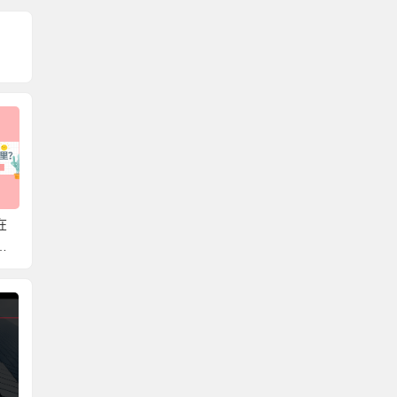
在
湖南省个人档案存放在
北京可以存放外地户口
韶关市
存
哪里？带你轻松了解档
的档案吗？一篇文章教
哪里？
案存放在哪，解决档案
你存放个人档案！
放的知
难题！