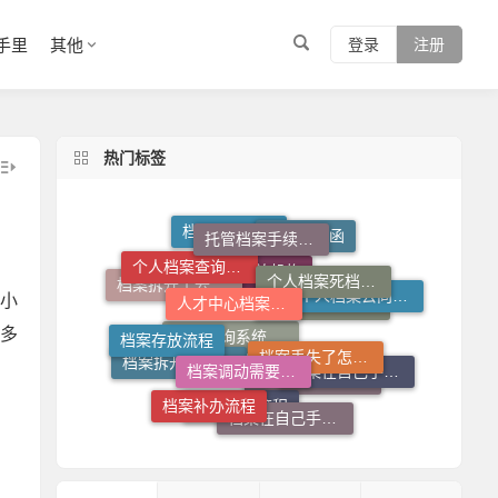
手里
其他
登录
注册
热门标签
托管档案手续如何办理
个人档案查询系统
个人档案死档激活
人才中心档案接收流程
档案调动函
档案查询入口
小
个人档案去向查询
档案丢失了怎么办
档案拆开了去哪里封
档案调动需要什么手续
档案存放流程
档案存放机构
多
个人档案不知道在哪儿怎么查
档案在自己手里怎么办
档案补办流程
档案拆开了怎么补救
档案查询系统官网
档案在自己手里怎么放到人才市场
档案丢失了怎么补
档案托管流程