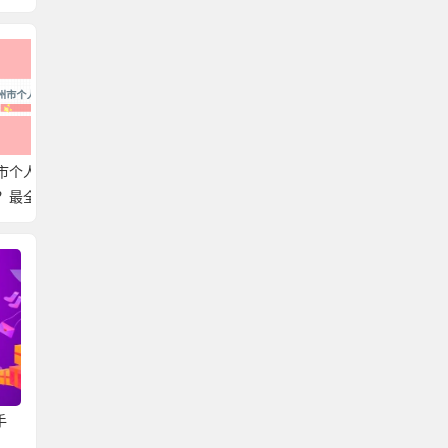
在
湖南省个人档案存放在
北京可以存放外地户口
韶关市
存
哪里？带你轻松了解档
的档案吗？一篇文章教
哪里？
案存放在哪，解决档案
你存放个人档案！
放的知
难题！
手