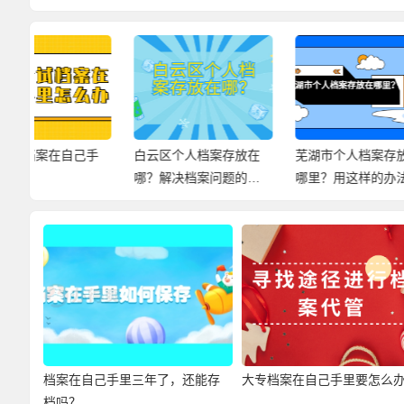
手
白云区个人档案存放在
芜湖市个人档案存放在
赤壁
哪？解决档案问题的小
哪里？用这样的办法，
哪里
妙招，快来查看！
尽快解决档案问题！
案存
档案在自己手里三年了，还能存
大专档案在自己手里要怎么
档吗？