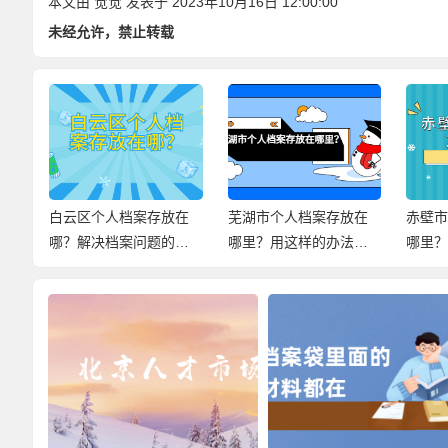
本文由
觉觉
发表于 2023年10月16日 12:00:00
未经允许，禁止转载
手
白云区个人档案存放在
芜湖市个人档案存放在
赤壁
哪？解决档案问题的小
哪里？用这样的办法，
哪里
妙招，快来查看！
尽快解决档案问题！
案存