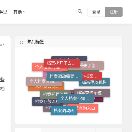
手里
其他
登录
注册
热门标签
档案拆开了去哪里封
档案调动需要什么手续
人才中心档案接收流程
档案丢失了怎么补
档案在自己手里怎么放到人才市场
个人档案死档激活
个人档案查询系统
档案托管流程
些
个人档案不知道在哪儿怎么查
档案查询系统官网
档案存放机构
档
档案丢失了怎么办
托管档案手续如何办理
个人档案去向查询
档案存放流程
档案调动函
档案查询入口
档案拆开了怎么补救
档案补办流程
档案在自己手里怎么办