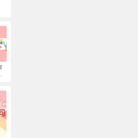
在
湖南省个人档案存放在
北京可以存放外地户口
韶关市
存
哪里？带你轻松了解档
的档案吗？一篇文章教
哪里？
案存放在哪，解决档案
你存放个人档案！
放的知
难题！