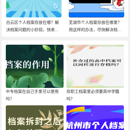
个人档案存放在哪？解
芜湖市个人档案存放在哪里？
赤壁市个
问题的小妙招，快来查
用这样的办法，尽快解决档案
花两分钟
问题！
中专档案在自己手里可以使用
存职工档案里必须要高中学籍
吗？
吗？