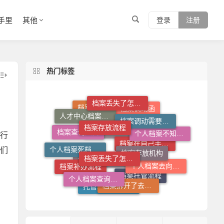
手里
其他
登录
注册
热门标签
档案丢失了怎么补
档案存放流程
档案调动需要什么手续
人才中心档案接收流程
档案调动函
档案查询系统官网
档案存放机构
行
档案丢失了怎么办
个人档案不知道在哪儿怎么查
个人档案死档激活
档案查询入口
们
档案拆开了怎么补救
个人档案去向查询
档案在自己手里怎么办
个人档案查询系统
档案拆开了去哪里封
档案补办流程
档案在自己手里怎么放到人才市场
档案托管流程
托管档案手续如何办理