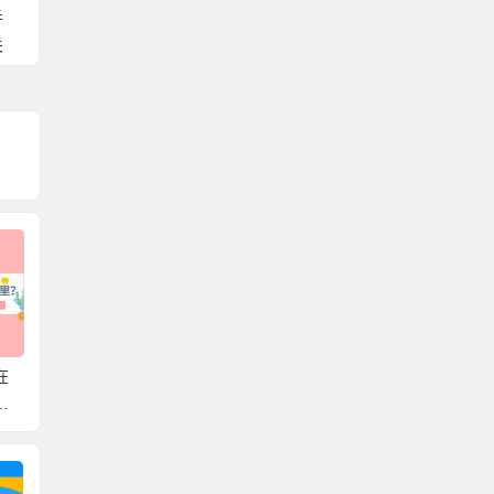
手
关
在
湖南省个人档案存放在
北京可以存放外地户口
韶关市
存
哪里？带你轻松了解档
的档案吗？一篇文章教
哪里？
案存放在哪，解决档案
你存放个人档案！
放的知
难题！