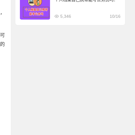
年，
5,346
10/16
们可
的