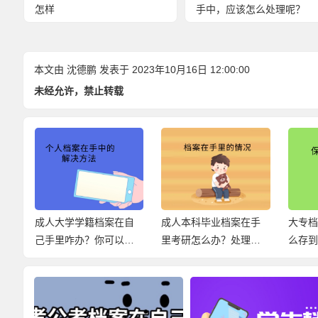
怎样
手中，应该怎么处理呢？
本文由
沈德鹏
发表于 2023年10月16日 12:00:00
未经允许，禁止转载
时
成人大学学籍档案在自
成人本科毕业档案在手
大专
关
己手里咋办？你可以这
里考研怎么办？处理方
么存
百
样激活！
法如下！
轻松