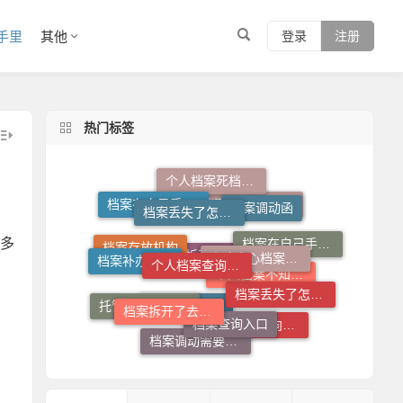
手里
其他
登录
注册
热门标签
档案丢失了怎么补
个人档案死档激活
档案调动函
档案在自己手里怎么放到人才市场
个人档案查询系统
人才中心档案接收流程
档案查询系统官网
档案托管流程
多
档案补办流程
档案在自己手里怎么办
档案存放机构
档案拆开了去哪里封
档案丢失了怎么办
档案查询入口
档案拆开了怎么补救
个人档案不知道在哪儿怎么查
托管档案手续如何办理
个人档案去向查询
档案存放流程
档案调动需要什么手续