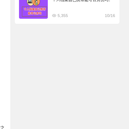
5,355
10/16
误之