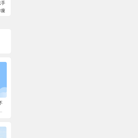
己手
作废
不
考研档案在自己手里过
大学档案在自己手里怎
个人档
正
久怎么办？处理思路如
么办？教你快速解决手
公务员
下！
中档案！