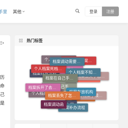
手里
其他
登录
注册
热门标签
档案调动需要什么手续
个人档案死档激活
个人档案不知道在哪儿怎么查
档案在自己手里怎么放到人才市场
人才中心档案接收流程
个人档案去向查询
历
档案丢失了怎么办
档案存放机构
档案存放流程
档案丢失了怎么补
档案拆开了去哪里封
档案拆开了怎么补救
命
档案查询系统官网
托管档案手续如何办理
己
档案调动函
个人档案查询系统
档案在自己手里怎么办
档案补办流程
是
档案托管流程
档案查询入口