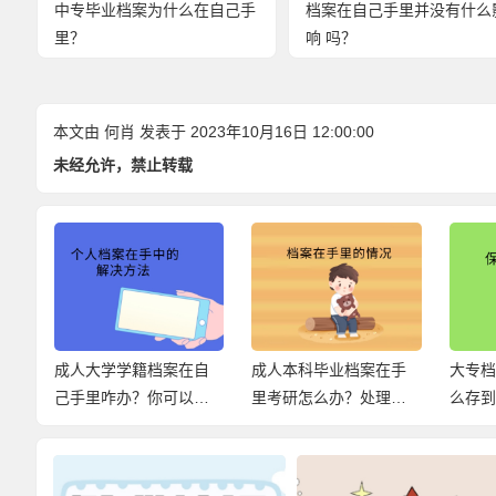
中专毕业档案为什么在自己手
档案在自己手里并没有什么
里？
响 吗？
本文由
何肖
发表于 2023年10月16日 12:00:00
未经允许，禁止转载
时
成人大学学籍档案在自
成人本科毕业档案在手
大专
关
己手里咋办？你可以这
里考研怎么办？处理方
么存
百
样激活！
法如下！
轻松