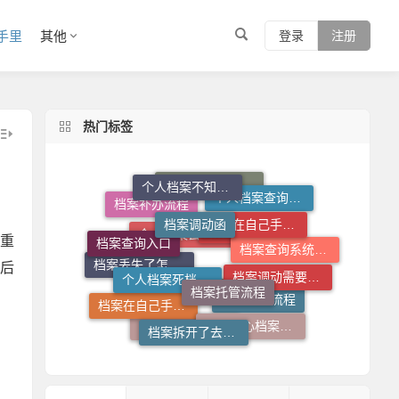
手里
其他
登录
注册
热门标签
档案调动函
个人档案不知道在哪儿怎么查
档案在自己手里怎么放到人才市场
个人档案查询系统
档案拆开了怎么补救
档案查询入口
个人档案死档激活
档案补办流程
档案托管流程
重
档案调动需要什么手续
档案查询系统官网
后
档案存放机构
个人档案去向查询
档案在自己手里怎么办
档案丢失了怎么补
档案拆开了去哪里封
人才中心档案接收流程
档案存放流程
托管档案手续如何办理
档案丢失了怎么办