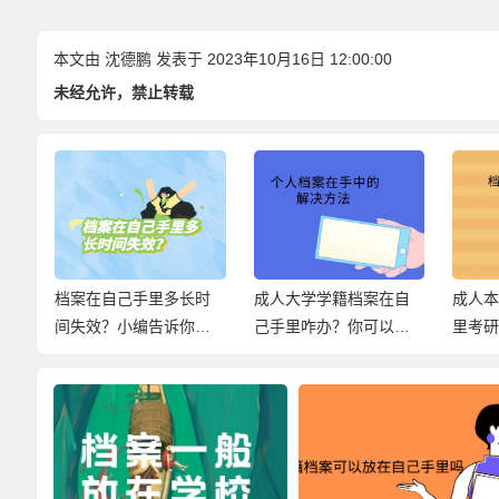
本文由
沈德鹏
发表于 2023年10月16日 12:00:00
未经允许，禁止转载
里
档案在自己手里多长时
成人大学学籍档案在自
成人
手里
间失效？小编告诉你关
己手里咋办？你可以这
里考
于档案存放在手中的百
样激活！
法如
科信息！