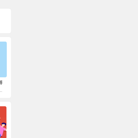
博
个人档案在自己手里不
考研档案在自己手里过
大学档
到一年怎么办？教你正
久怎么办？处理思路如
么办？
确处理！
下！
中档案