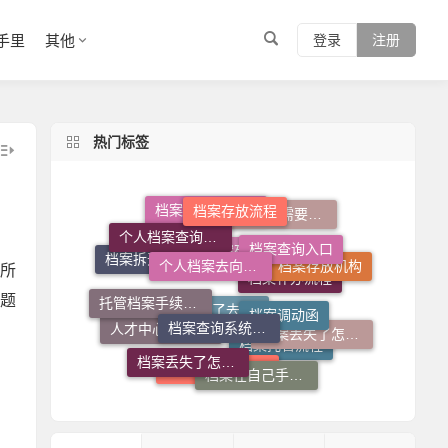
手里
其他
登录
注册
热门标签
档案存放流程
个人档案去向查询
档案查询入口
个人档案查询系统
档案调动需要什么手续
档案在自己手里怎么办
档案调动函
所
档案查询系统官网
档案存放机构
托管档案手续如何办理
档案拆开了怎么补救
题
个人档案死档激活
档案丢失了怎么办
档案补办流程
档案丢失了怎么补
人才中心档案接收流程
档案在自己手里怎么放到人才市场
档案拆开了去哪里封
档案托管流程
个人档案不知道在哪儿怎么查