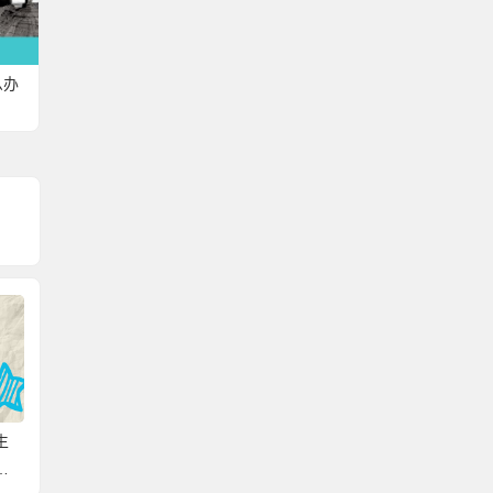
么办
生
档案中缺少任职文件怎
档案不全补办不了会被
个人的
的
么办？看完本文你就明
开除公职吗？有疑问速
怎么补