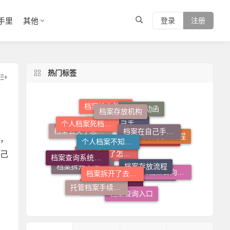
手里
其他
登录
注册
热门标签
档案存放机构
个人档案死档激活
档案在自己手里怎么办
个人档案不知道在哪儿怎么查
档案调动函
档案补办流程
，
档案托管流程
档案丢失了怎么补
档案存放流程
档案查询系统官网
档案拆开了去哪里封
档案在自己手里怎么放到人才市场
己
个人档案查询系统
个人档案去向查询
托管档案手续如何办理
档案拆开了怎么补救
档案丢失了怎么办
档案查询入口
人才中心档案接收流程
档案调动需要什么手续