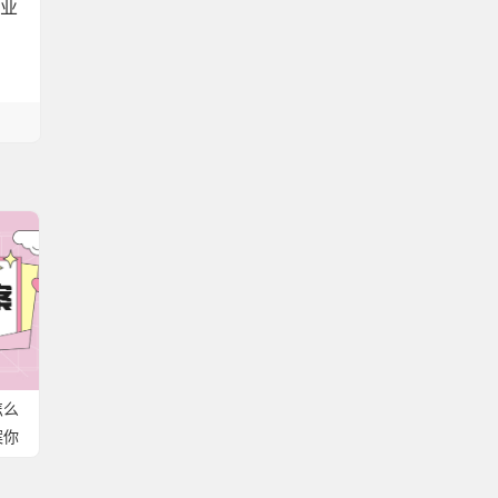
业
怎么
案你