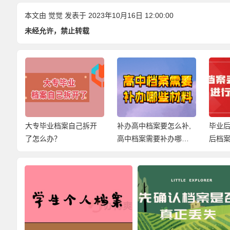
本文由
觉觉
发表于 2023年10月16日 12:00:00
未经允许，禁止转载
开
补办高中档案要怎么补,
毕业后10年没管档案然
学校
高中档案需要补办哪些
后档案丢失了怎么办?
么办?
材料呢?