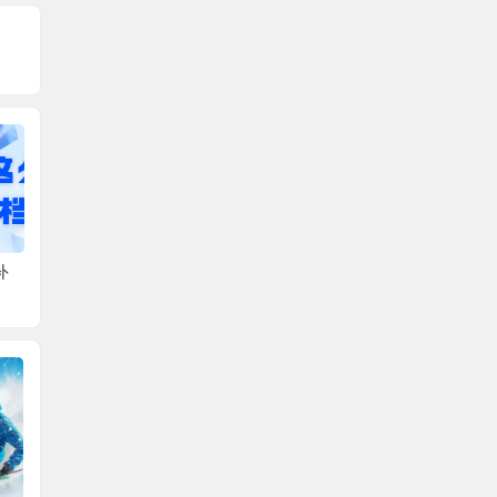
生
档案中缺少任职文件怎
档案不全补办不了会被
个人的
的
么办？看完本文你就明
开除公职吗？有疑问速
怎么补
白！
来看！
案补办