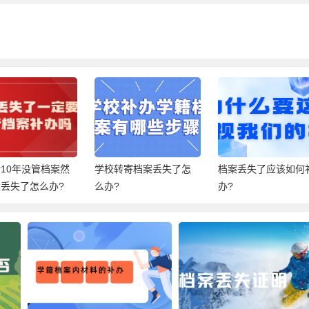
转寄档案丢失了怎
档案丢失了应该如何补
档案里一定要有高中
办?
毕业登记表吗？没有
话有很大危害哦！