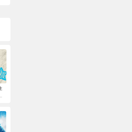
生
档案中缺少任职文件怎
档案不全补办不了会被
个人的
的
么办？看完本文你就明
开除公职吗？有疑问速
怎么补
白！
来看！
案补办