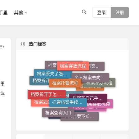
手里
其他
登录
注册
热门标签
档案存放流程
档案丢失了怎么办
个人档案去向查询
档案托管流程
人才中心档案接收流程
档案在自己手里怎么放到人才市场
里
档案补办流程
档案拆开了去哪里封
档案在自己手里怎么办
档案拆开了怎么补救
托管档案手续如何办理
档案查询系统官网
么
档案调动函
档案存放机构
档案查询入口
档案丢失了怎么补
个人档案死档激活
个人档案不知道在哪儿怎么查
个人档案查询系统
档案调动需要什么手续