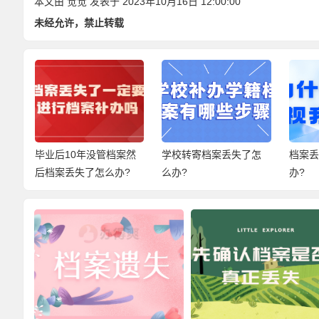
本文由
觉觉
发表于 2023年10月16日 12:00:00
未经允许，禁止转载
然
学校转寄档案丢失了怎
档案丢失了应该如何补
档案里
?
么办?
办?
毕业登
话有很