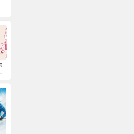
被
个人的学籍档案丢失了
函授档案丢了怎么办
大专毕
速
怎么补办？超有效的档
了怎么
案补办方式，快来get！