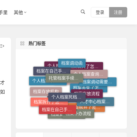
手里
其他
登录
注册
热门标签
档案调动函
托管档案手续如何办理
个人档案查询系统
档案在自己手里怎么放到人才市场
档案丢失了怎么补
个人档案去向查询
档案存放流程
个人档案死档激活
才
档案存放机构
档案调动需要什么手续
个人档案不知道在哪儿怎么查
如
人才中心档案接收流程
档案在自己手里怎么办
档案查询入口
档案丢失了怎么办
档案补办流程
档案拆开了怎么补救
档案托管流程
档案拆开了去哪里封
档案查询系统官网