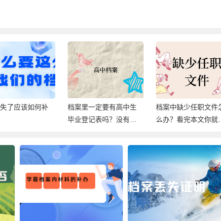
一定要有高中生
档案中缺少任职文件怎
档案不全补办不了会
记表吗？没有的
么办？看完本文你就明
开除公职吗？有疑问
大危害哦！
白！
来看！