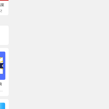
档案
事！
询
芜湖市档案地址查询系
肥城高校档案查询系统
泗阳县
统官网 带你了解正确的
官网 可以去这些地方找
统官网
查档方法！
档案！
来啦