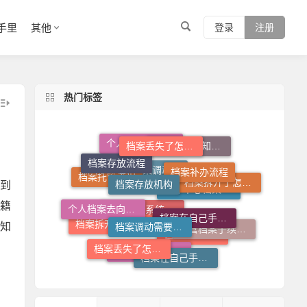
手里
其他
登录
注册
热门标签
档案丢失了怎么补
档案存放机构
档案补办流程
档案存放流程
个人档案不知道在哪儿怎么查
个人档案死档激活
到
档案在自己手里怎么放到人才市场
档案拆开了怎么补救
档案调动需要什么手续
档案托管流程
个人档案去向查询
籍
档案调动函
人才中心档案接收流程
托管档案手续如何办理
知
档案丢失了怎么办
档案拆开了去哪里封
档案在自己手里怎么办
档案查询系统官网
档案查询入口
个人档案查询系统