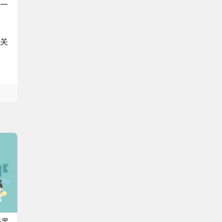
程一
相关
手里