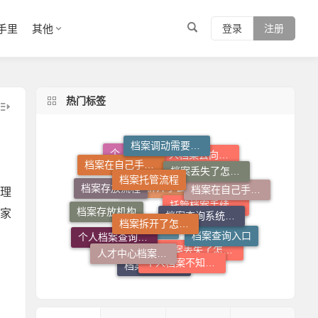
手里
其他
登录
注册
热门标签
档案调动需要什么手续
档案托管流程
档案丢失了怎么补
档案在自己手里怎么办
个人档案去向查询
个人档案死档激活
档案查询系统官网
理
档案拆开了怎么补救
档案在自己手里怎么放到人才市场
档案存放机构
档案存放流程
家
档案拆开了去哪里封
档案查询入口
托管档案手续如何办理
人才中心档案接收流程
个人档案不知道在哪儿怎么查
个人档案查询系统
档案调动函
档案丢失了怎么办
档案补办流程