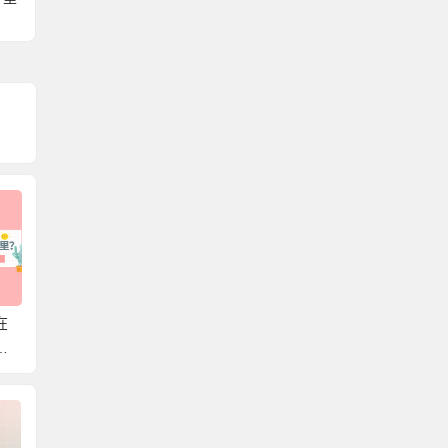
在
湖南省个人档案存放在
北京可以存放外地户口
韶关市
存
哪里？带你轻松了解档
的档案吗？一篇文章教
哪里？
案存放在哪，解决档案
你存放个人档案！
放的知
难题！