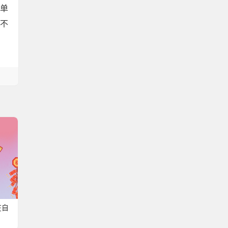
者单
不
在自