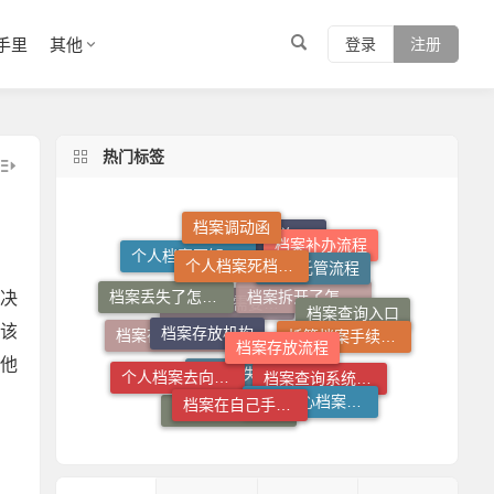
手里
其他
登录
注册
热门标签
个人档案死档激活
档案调动函
档案托管流程
档案补办流程
个人档案查询系统
档案丢失了怎么办
档案存放机构
个人档案不知道在哪儿怎么查
档案存放流程
决
托管档案手续如何办理
档案查询入口
该
档案拆开了怎么补救
档案调动需要什么手续
个人档案去向查询
档案在自己手里怎么放到人才市场
档案在自己手里怎么办
他
人才中心档案接收流程
档案查询系统官网
档案丢失了怎么补
档案拆开了去哪里封