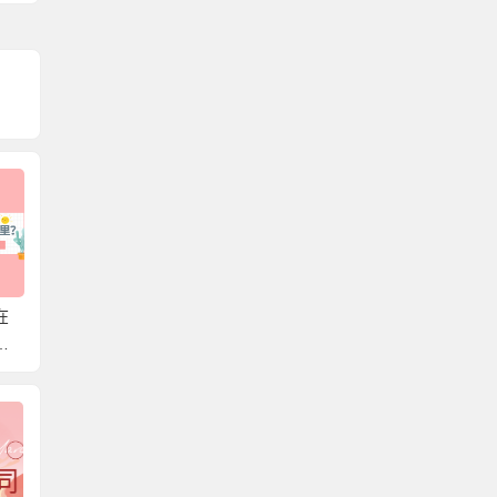
在
湖南省个人档案存放在
北京可以存放外地户口
韶关市
存
哪里？带你轻松了解档
的档案吗？一篇文章教
哪里？
案存放在哪，解决档案
你存放个人档案！
放的知
难题！