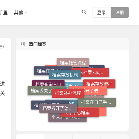
手里
其他
登录
注册
热门标签
档案存放机构
档案托管流程
个人档案去向查询
档案在自己手里怎么放到人才市场
档案补办流程
档案拆开了去哪里封
档案查询系统官网
个人档案死档激活
进
档案丢失了怎么办
档案存放流程
关
档案查询入口
档案拆开了怎么补救
档案在自己手里怎么办
人才中心档案接收流程
档案丢失了怎么补
档案调动函
档案调动需要什么手续
托管档案手续如何办理
个人档案查询系统
个人档案不知道在哪儿怎么查