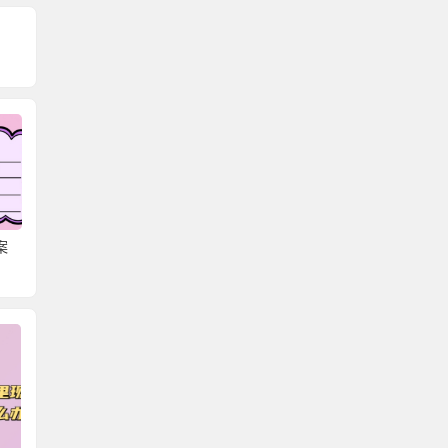
在
成教生档案在自己手里
学生档案提取调档函怎
自考本
怎么调档呢？
么开？学籍档案该怎么
档案提
管理呢？