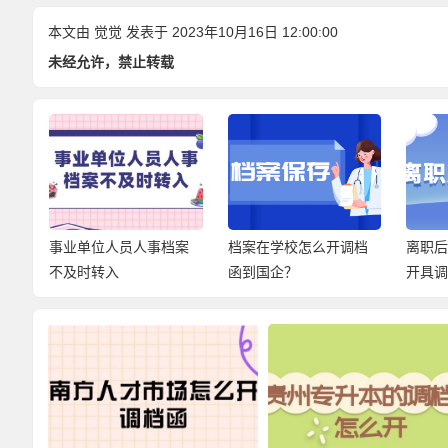
本文由
觉觉
发表于 2023年10月16日 12:00:00
未经允许，禁止转载
案
档案在学校怎么开调档
离职后怎么去人才市场
考研
函到国企？
开具调档函？
要什