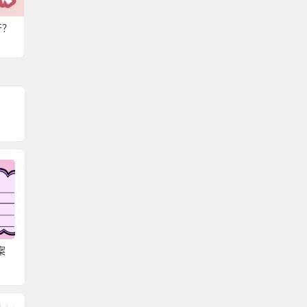
开？
案
成教生档案在自己手里
学生档案提取调档函怎
太原人
怎么调档呢？
么开？学籍档案该怎么
么开？
管理呢？
什么地