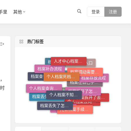
手里
其他
登录
注册
热门标签
人才中心档案接收流程
个人档案死档激活
档案调动需要什么手续
档案补办流程
档案查询入口
档案托管流程
档案拆开了怎么补救
个人档案不知道在哪儿怎么查
，
档案存放流程
个人档案查询系统
档案查询系统官网
时
档案存放机构
档案拆开了去哪里封
档案丢失了怎么补
档案在自己手里怎么放到人才市场
托管档案手续如何办理
档案丢失了怎么办
档案在自己手里怎么办
个人档案去向查询
档案调动函