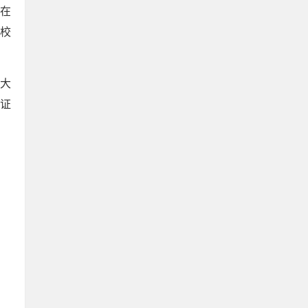
是在
校
果大
证