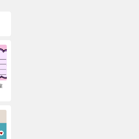
案
离职调档函怎么开？在
成教生档案在自己手里
学生档
哪里开？
怎么调档呢？
么开？
管理呢