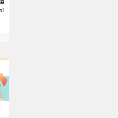
由原
们
开