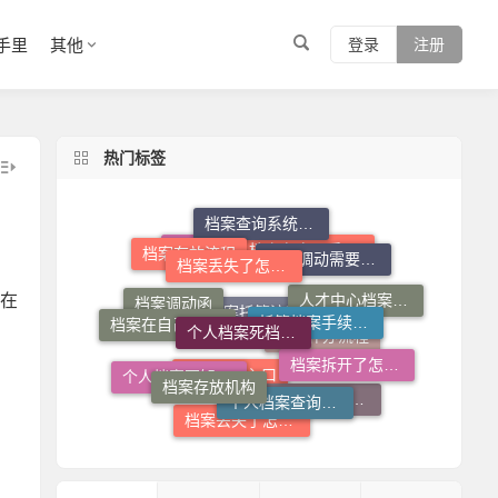
手里
其他
登录
注册
热门标签
档案查询系统官网
档案丢失了怎么办
档案调动需要什么手续
档案存放流程
托管档案手续如何办理
个人档案死档激活
档案在自己手里怎么放到人才市场
档案拆开了去哪里封
在
档案在自己手里怎么办
人才中心档案接收流程
档案调动函
档案拆开了怎么补救
档案存放机构
档案托管流程
个人档案查询系统
档案补办流程
个人档案不知道在哪儿怎么查
个人档案去向查询
档案查询入口
档案丢失了怎么补