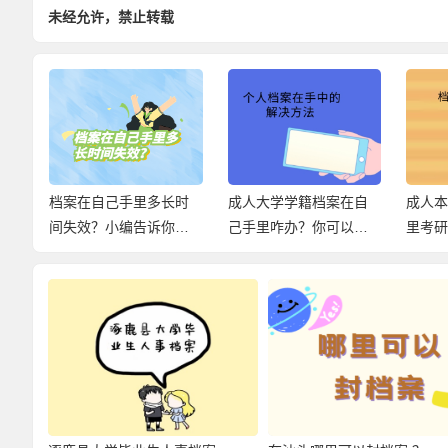
未经允许，禁止转载
里
档案在自己手里多长时
成人大学学籍档案在自
成人
手里
间失效？小编告诉你关
己手里咋办？你可以这
里考
于档案存放在手中的百
样激活！
法如
科信息！