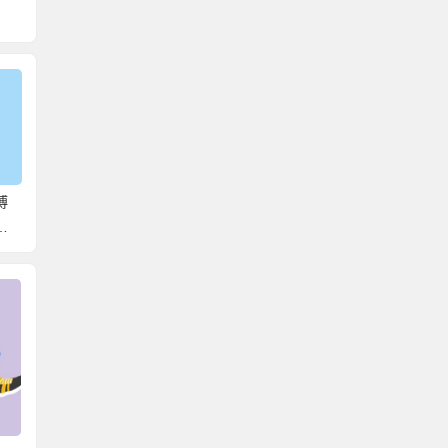
博
个人档案在自己手里不
考研档案在自己手里过
大学档
到一年怎么办？教你正
久怎么办？处理思路如
么办？
确处理！
下！
中档案