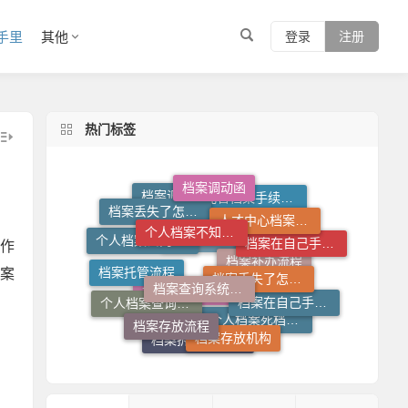
手里
其他
登录
注册
热门标签
档案调动函
个人档案不知道在哪儿怎么查
人才中心档案接收流程
档案丢失了怎么办
托管档案手续如何办理
档案调动需要什么手续
档案丢失了怎么补
档案查询系统官网
作
档案托管流程
档案在自己手里怎么办
个人档案去向查询
案
档案在自己手里怎么放到人才市场
档案查询入口
档案存放流程
档案补办流程
档案存放机构
个人档案查询系统
档案拆开了去哪里封
个人档案死档激活
档案拆开了怎么补救