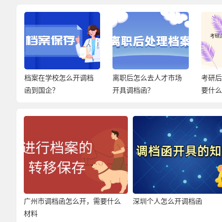
案
档案在学校怎么开调档
离职后怎么去人才市场
考研
函到国企？
开具调档函？
要什
广州市调档函怎么开，需要什么
深圳个人怎么开调档函
材料