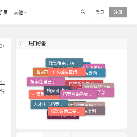
手里
其他
登录
注册
热门标签
个人档案查询系统
托管档案手续如何办理
个人档案去向查询
档案存放机构
档案调动函
档案在自己手里怎么放到人才市场
档案查询系统官网
个人档案死档激活
档案在自己手里怎么办
业
档案拆开了怎么补救
行
档案托管流程
档案调动需要什么手续
人才中心档案接收流程
档案丢失了怎么补
档案丢失了怎么办
档案拆开了去哪里封
个人档案不知道在哪儿怎么查
档案查询入口
档案存放流程
档案补办流程