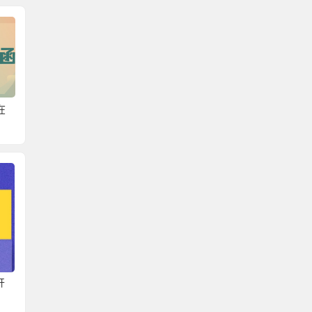
在
成教生档案在自己手里
学生档案提取调档函怎
自考本
怎么调档呢？
么开？学籍档案该怎么
档案提
管理呢？
开